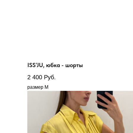
ISS’JU, юбка - шорты
2 400
Руб.
размер M