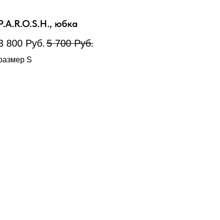
P.A.R.O.S.H., юбка
3 800
Руб.
5 700
Руб.
размер S