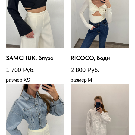
SAMCHUK, блуза
RICOCO, боди
1 700
Руб.
2 800
Руб.
размер XS
размер М