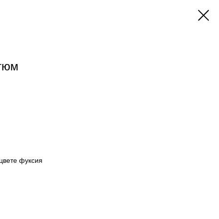
тюм
цвете фуксия