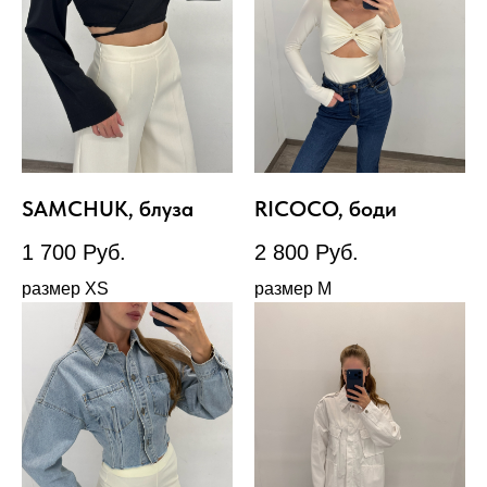
SAMCHUK, блуза
RICOCO, боди
1 700
Руб.
2 800
Руб.
размер XS
размер М