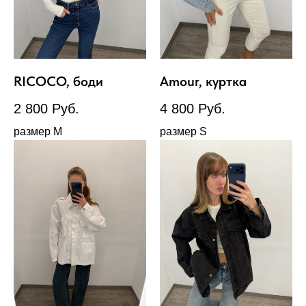
RICOCO, боди
Amour, куртка
2 800
Руб.
4 800
Руб.
размер М
размер S