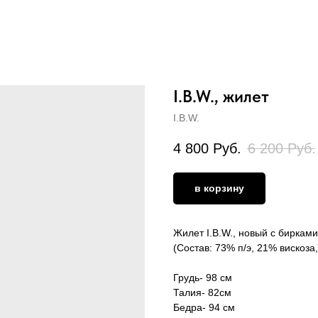
I.B.W., жилет
I.B.W.
4 800
Руб.
6 200
Руб.
в корзину
Жилет I.B.W., новый с биркам
(Состав: 73% п/э, 21% вискоза
Грудь- 98 см
Талия- 82см
Бедра- 94 см