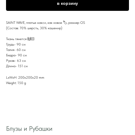
в корзину
SAINT WAVE, платье макси, как новое 🏷️, размер OS
(Состав: 70% шерсть, 30% кашемир)
Ткань тянется 🙌🏻
Грудь- 90 см
Талия- 60 см
Бедра- 90 см
Рукав- 63 см
Длина- 151 см
LxWxH: 200x200x20 mm
Weight: 150 g
Блузы и Рубашки