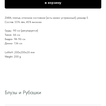
в корзину
ZARA, платье, отличное состояние (есть нюанс устранимый), размер S
Состав: 55% лён, 45% вискоза
Грудь- 90 см (регулируется)
Талия- 66 см
Бедра- 94-96 см
Длина- 136 см
LxWxH: 200x200x20 mm
Weight: 200 g
Блузы и Рубашки