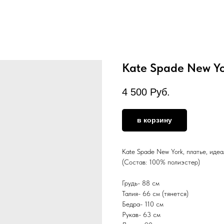
Kate Spade New Yo
4 500
Руб.
в корзину
Kate Spade New York, платье, иде
(Состав: 100% полиэстер)
Грудь- 88 см
Талия- 66 см (тянется)
Бедра- 110 см
Рукав- 63 см