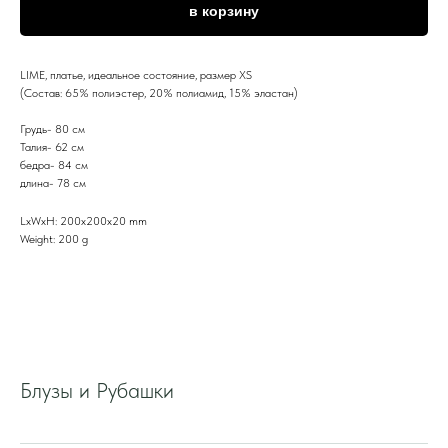
в корзину
LIME, платье, идеальное состояние, размер XS
(Состав: 65% полиэстер, 20% полиамид, 15% эластан)
Грудь- 80 см
Талия- 62 см
бедра- 84 см
длина- 78 см
LxWxH: 200x200x20 mm
Weight: 200 g
Блузы и Рубашки