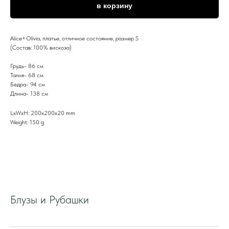
в корзину
Alice+Olivia, платье, отличное состояние, размер S
(Состав: 100% вискоза)
Грудь- 86 см
Талия- 68 см
Бедра- 94 см
Длина- 138 см
LxWxH: 200x200x20 mm
Weight: 150 g
Блузы и Рубашки